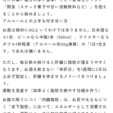
「間食（スナック菓子や甘い炭酸飲料など）」を控え
ることから始めましょう。
アルコールとの上手な付き合い方
お酒は絶対にNGというわけではありません。日本酒な
ら1合、ビールなら中瓶1本（500ml）、ウイスキーなら
ダブル1杯程度（アルコール約20g換算）の「1日1合ま
で」であれば構いません。
ただし、毎日飲み続けると肝臓に脂肪が溜まりやすく
なります。お酒を飲まない「休肝日」を1週間に2日以
上必ず設定し、肝臓を休ませるメリハリをつけましょ
う。
運動を見直す（効率よく脂肪を燃やす仕組み作り）
お腹の周りにつく「内臓脂肪」は、お尻や太ももにつ
く「皮下脂肪」に比べて、エネルギーとして消費され