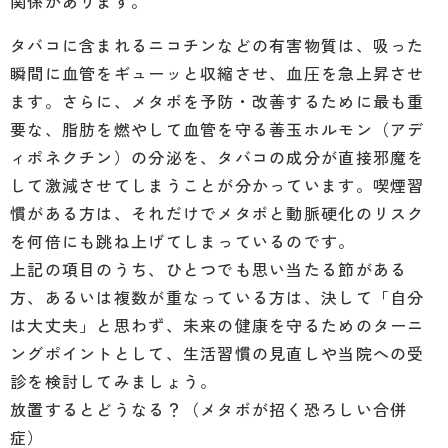
関係があります。
タバコに含まれるニコチンなどの有害物質は、吸った
瞬間に血管をギューッと収縮させ、血圧を急上昇させ
ます。さらに、メタボを予防・改善するために最も重
要な、脂肪を燃やして血管を守る善玉ホルモン（アデ
ィポネクチン）の分泌を、タバコの成分が直接邪魔を
して激減させてしまうことが分かっています。喫煙習
慣がある方は、それだけでメタボと動脈硬化のリスク
を何倍にも跳ね上げてしまっているのです。
上記の項目のうち、ひとつでも思い当たる節がある
方、あるいは複数が重なっている方は、決して「自分
は大丈夫」と思わず、未来の健康を守るためのターニ
ングポイントとして、生活習慣の見直しや当院への受
診を検討してみましょう。
放置するとどうなる？（メタボが招く恐ろしい合併
症）