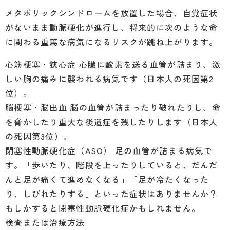
メタボリックシンドロームを放置した場合、自覚症状
がないまま動脈硬化が進行し、将来的に次のような命
に関わる重篤な病気になるリスクが跳ね上がります。
心筋梗塞・狭心症
心臓に酸素を送る血管が詰まり、激
しい胸の痛みに襲われる病気です（日本人の死因第2
位）。
脳梗塞・脳出血
脳の血管が詰まったり破れたりし、命
を脅かしたり重大な後遺症を残したりします（日本人
の死因第3位）。
閉塞性動脈硬化症（ASO）
足の血管が詰まる病気で
す。「歩いたり、階段を上ったりしていると、だんだ
んと足が痛くて進めなくなる」「足が冷たくなった
り、しびれたりする」といった症状はありませんか？
もしかすると閉塞性動脈硬化症かもしれません。
検査または治療方法