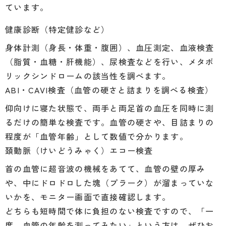
ています。
健康診断（特定健診など）
身体計測（身長・体重・腹囲）、血圧測定、血液検査
（脂質・血糖・肝機能）、尿検査などを行い、メタボ
リックシンドロームの該当性を調べます。
ABI・CAVI検査（血管の硬さと詰まりを調べる検査）
仰向けに寝た状態で、両手と両足首の血圧を同時に測
るだけの簡単な検査です。血管の硬さや、目詰まりの
程度が「血管年齢」として数値で分かります。
頚動脈（けいどうみゃく）エコー検査
首の血管に超音波の機械をあてて、血管の壁の厚み
や、中にドロドロした塊（プラーク）が溜まっていな
いかを、モニター画面で直接確認します。
どちらも短時間で体に負担のない検査ですので、「一
度、血管の年齢を測ってみたい」という方は、ぜひお