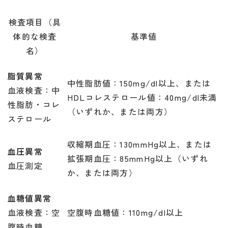
検査項目（具
体的な検査
基準値
名）
脂質異常
中性脂肪値：150mg/dl以上、または
血液検査：中
HDLコレステロール値：40mg/dl未満
性脂肪・コレ
（いずれか、または両方）
ステロール
収縮期血圧：130mmHg以上、または
血圧異常
拡張期血圧：85mmHg以上（いずれ
血圧測定
か、または両方）
血糖値異常
血液検査：空
空腹時血糖値：110mg/dl以上
腹時血糖