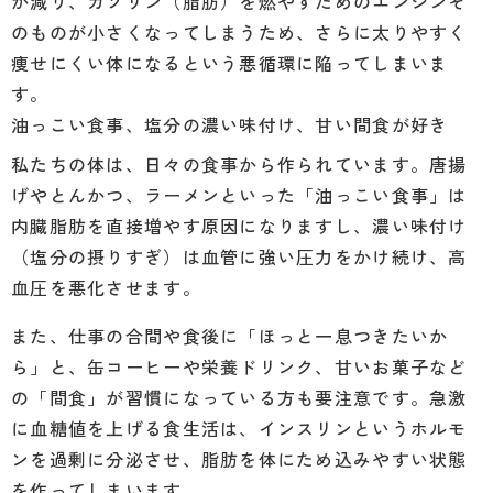
が減り、ガソリン（脂肪）を燃やすためのエンジンそ
のものが小さくなってしまうため、さらに太りやすく
痩せにくい体になるという悪循環に陥ってしまいま
す。
油っこい食事、塩分の濃い味付け、甘い間食が好き
私たちの体は、日々の食事から作られています。唐揚
げやとんかつ、ラーメンといった「油っこい食事」は
内臓脂肪を直接増やす原因になりますし、濃い味付け
（塩分の摂りすぎ）は血管に強い圧力をかけ続け、高
血圧を悪化させます。
また、仕事の合間や食後に「ほっと一息つきたいか
ら」と、缶コーヒーや栄養ドリンク、甘いお菓子など
の「間食」が習慣になっている方も要注意です。急激
に血糖値を上げる食生活は、インスリンというホルモ
ンを過剰に分泌させ、脂肪を体にため込みやすい状態
を作ってしまいます。