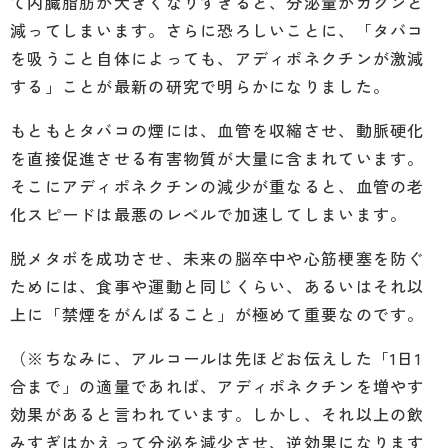
て内臓脂肪が大きくなりすぎると、分泌量がガクンと
減ってしまいます。さらに恐ろしいことに、「タバコ
を吸うこと自体によっても、アディポネクチンが激減
する」ことが最新の研究で明らかになりました。
もともとタバコの煙には、血管を収縮させ、動脈硬化
を直接促進させる有害物質が大量に含まれています。
そこにアディポネクチンの減少が重なると、血管の老
化スピードは最悪のレベルで加速してしまいます。
脱メタボを成功させ、未来の脳卒中や心筋梗塞を防ぐ
ためには、食事や運動と同じくらい、あるいはそれ以
上に「禁煙をがんばること」が極めて重要なのです。
（※ちなみに、アルコールは先ほどお伝えした「1日1
合まで」の適量であれば、アディポネクチンを増やす
効果があると言われています。しかし、それ以上の飲
みすぎはかえって分泌を減少させ、逆効果になります